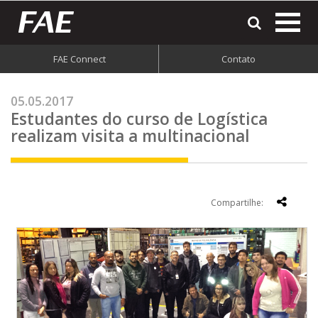
most
o
men
FAE Connect
Contato
do
site
05.05.2017
Estudantes do curso de Logística
realizam visita a multinacional
Compartilhe: