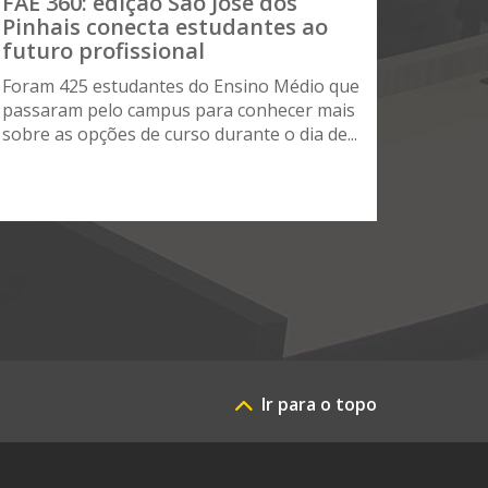
FAE 360: edição São José dos
Pinhais conecta estudantes ao
futuro profissional
Foram 425 estudantes do Ensino Médio que
passaram pelo campus para conhecer mais
sobre as opções de curso durante o dia de...
Ir para o topo