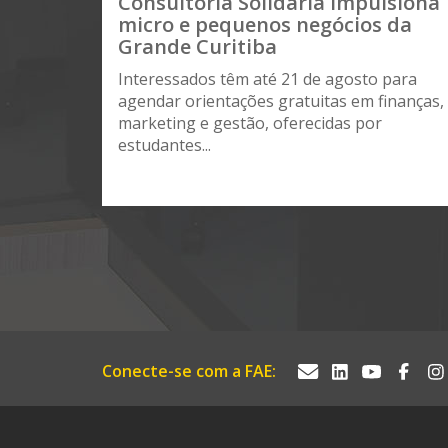
Consultoria Solidária impulsiona
micro e pequenos negócios da
Grande Curitiba
Interessados têm até 21 de agosto para
agendar orientações gratuitas em finanças,
marketing e gestão, oferecidas por
estudantes...
Conecte-se com a FAE: