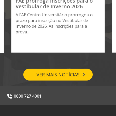
FAE prorroga inscrições para o
Vestibular de Inverno 2026
A FAE Centro Universitário prorrogou o
prazo para inscrição no Vestibular de
Inverno de 2026. As inscrições para a
prova...
VER MAIS NOTÍCIAS
0800 727 4001