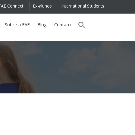
FAE Connect
Ex-alunos
International Students
Sobre a FAE
Blog
Contato