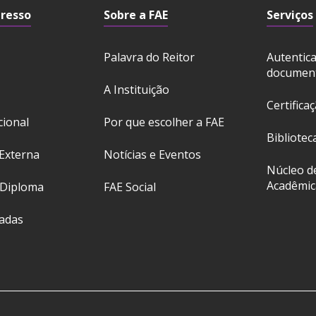
gresso
Sobre a FAE
Serviços
Palavra do Reitor
Autentic
documen
A Instituição
Certifica
cional
Por que escolher a FAE
Bibliotec
Externa
Notícias e Eventos
Núcleo d
Acadêmic
 Diploma
FAE Social
ladas