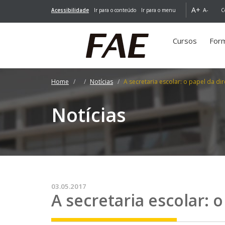
A+
A-
Acessibilidade
Ir para o conteúdo
Ir para o menu
C
Cursos
For
Home
Notícias
A secretaria escolar: o papel da di
Notícias
03.05.2017
A secretaria escolar: 