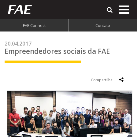
most
o
men
FAE Connect
Contato
do
site
20.04.2017
Empreendedores sociais da FAE
Compartilhe: