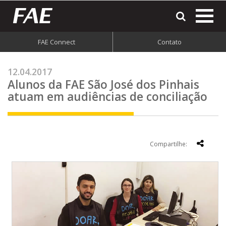
most
o
men
FAE Connect
Contato
do
site
12.04.2017
Alunos da FAE São José dos Pinhais
atuam em audiências de conciliação
Compartilhe: