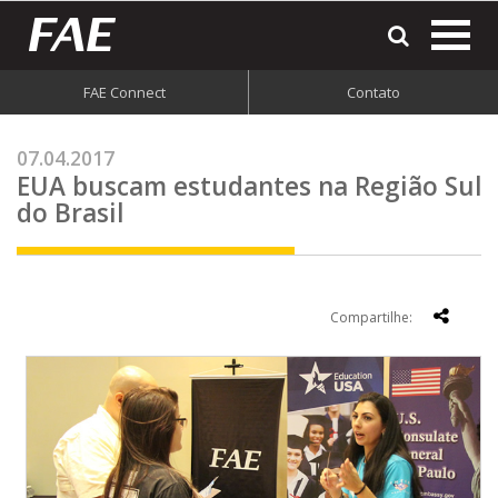
most
o
men
FAE Connect
Contato
do
site
07.04.2017
EUA buscam estudantes na Região Sul
do Brasil
Compartilhe: