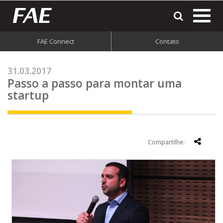
most
o
men
FAE Connect
Contato
do
site
31.03.2017
Passo a passo para montar uma
startup
Compartilhe: