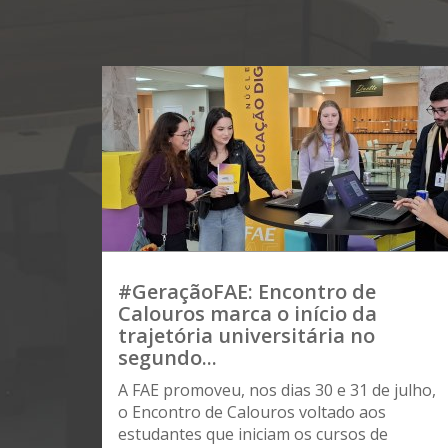
#GeraçãoFAE: Encontro de
Calouros marca o início da
trajetória universitária no
segundo...
A FAE promoveu, nos dias 30 e 31 de julho,
o Encontro de Calouros voltado aos
estudantes que iniciam os cursos de