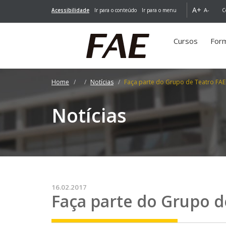
A+
A-
Acessibilidade
Ir para o conteúdo
Ir para o menu
C
Cursos
For
Home
Notícias
Faça parte do Grupo de Teatro FAE
Notícias
16.02.2017
Faça parte do Grupo d