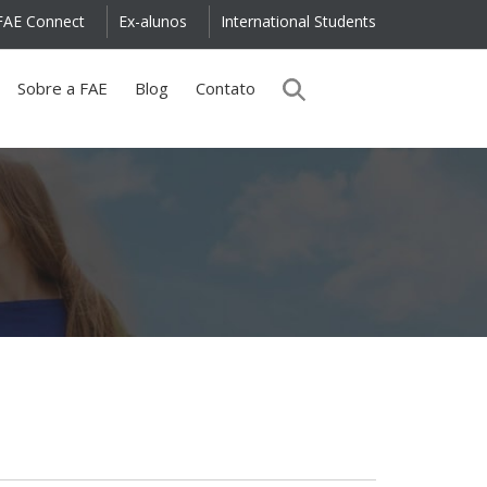
FAE Connect
Ex-alunos
International Students
Sobre a FAE
Blog
Contato