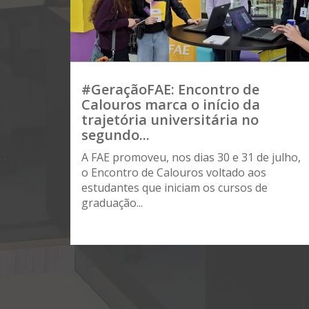
#GeraçãoFAE: Encontro de
Calouros marca o início da
trajetória universitária no
segundo...
A FAE promoveu, nos dias 30 e 31 de julho,
o Encontro de Calouros voltado aos
estudantes que iniciam os cursos de
graduação...