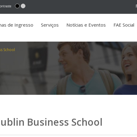
ontraste
mas de Ingresso
Serviços
Notícias e Eventos
FAE Social
ss School
Dublin Business School