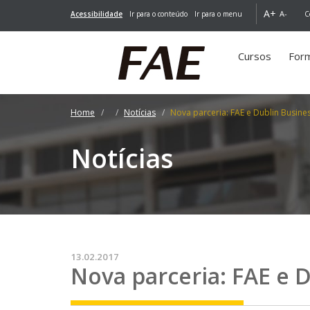
A+
A-
Acessibilidade
Ir para o conteúdo
Ir para o menu
C
Cursos
For
Home
Notícias
Nova parceria: FAE e Dublin Busine
Notícias
13.02.2017
Nova parceria: FAE e 