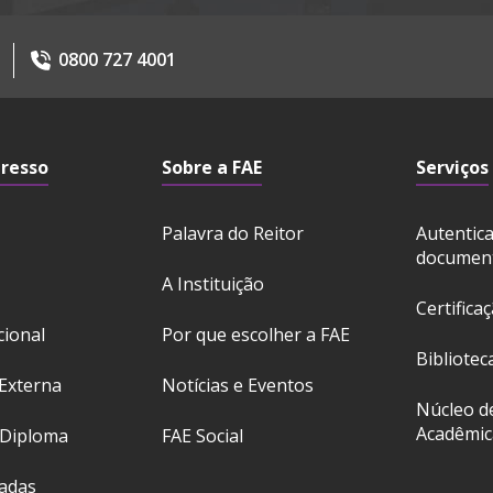
0800 727 4001
gresso
Sobre a FAE
Serviços
Palavra do Reitor
Autentic
documen
A Instituição
Certifica
cional
Por que escolher a FAE
Bibliotec
Externa
Notícias e Eventos
Núcleo d
Acadêmic
 Diploma
FAE Social
ladas