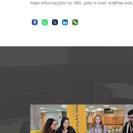
Mais informações no NRI, pelo
e-mail
: nri@fae.ed