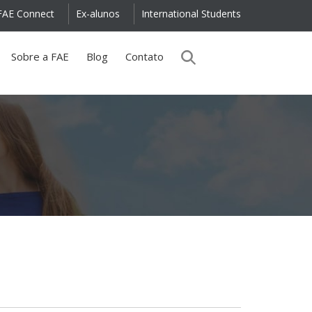
FAE Connect
Ex-alunos
International Students
Sobre a FAE
Blog
Contato