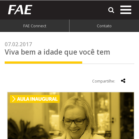
most
o
men
FAE Connect
Contato
do
site
07.02.2017
Viva bem a idade que você tem
Compartilhe: