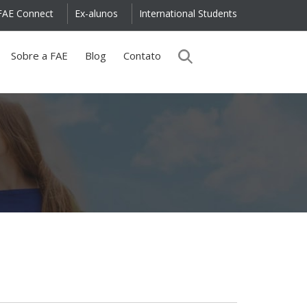
FAE Connect
Ex-alunos
International Students
Sobre a FAE
Blog
Contato