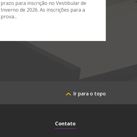
prazo para inscrição no Vestibular de
Inverno de 2026. As inscrições para a
prova...
Ir para o topo
Contato