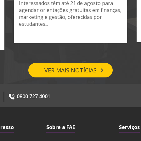
Interessados têm até 21 de agosto para
agendar orientações gratuitas em finanças,
marketing e gestão, oferecidas por
estudantes...
VER MAIS NOTÍCIAS
0800 727 4001
gresso
Sobre a FAE
Serviços