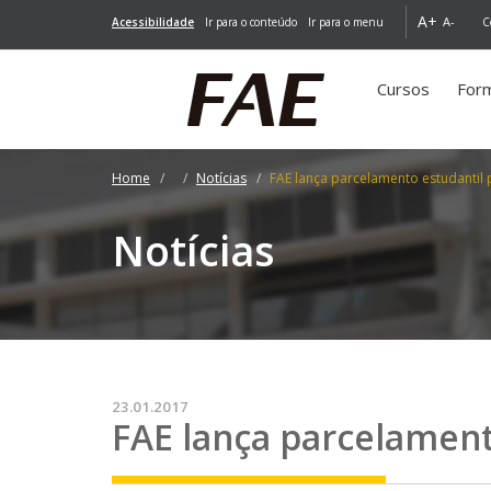
A+
A-
Acessibilidade
Ir para o conteúdo
Ir para o menu
C
Cursos
For
Home
Notícias
FAE lança parcelamento estudantil 
Notícias
23.01.2017
FAE lança parcelament