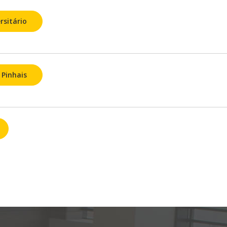
rsitário
 Pinhais