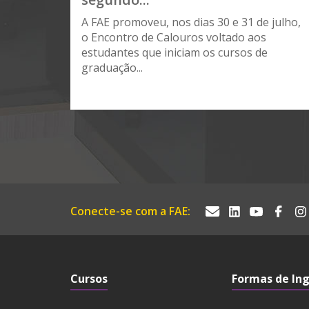
A FAE promoveu, nos dias 30 e 31 de julho,
o Encontro de Calouros voltado aos
estudantes que iniciam os cursos de
graduação...
Conecte-se com a FAE:
Cursos
Formas de In