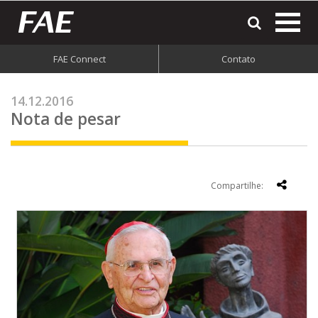
most
o
men
FAE Connect
Contato
do
site
14.12.2016
Nota de pesar
Compartilhe: