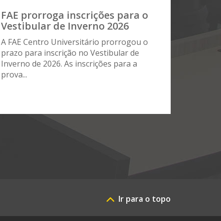
FAE prorroga inscrições para o
Vestibular de Inverno 2026
A FAE Centro Universitário prorrogou o
prazo para inscrição no Vestibular de
Inverno de 2026. As inscrições para a
prova...
Ir para o topo