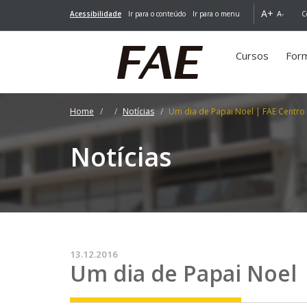
A+
A-
Acessibilidade
Ir para o conteúdo
Ir para o menu
C
Cursos
For
Home
Notícias
Um dia de Papai Noel | FAE Centro 
Notícias
13.12.2016
Um dia de Papai Noel