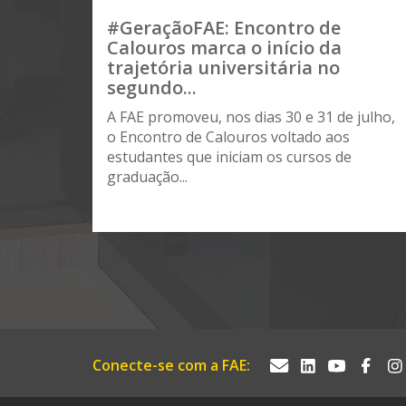
#GeraçãoFAE: Encontro de
Calouros marca o início da
trajetória universitária no
segundo...
A FAE promoveu, nos dias 30 e 31 de julho,
o Encontro de Calouros voltado aos
estudantes que iniciam os cursos de
graduação...
Conecte-se com a FAE: