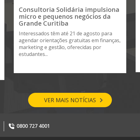
Consultoria Solidária impulsiona
micro e pequenos negócios da
Grande Curitiba
Interessados têm até 21 de agosto para
agendar orientações gratuitas em finanças,
marketing e gestão, oferecidas por
estudantes...
VER MAIS NOTÍCIAS
0800 727 4001