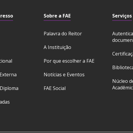
gresso
Sobre a FAE
Serviços
Palavra do Reitor
Autentic
documen
A Instituição
Certifica
cional
Por que escolher a FAE
Bibliotec
Externa
Notícias e Eventos
Núcleo d
Acadêmic
 Diploma
FAE Social
ladas