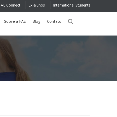
FAE Connect
Ex-alunos
International Students
Sobre a FAE
Blog
Contato