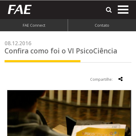
most
o
men
FAE Connect
Contato
do
site
08.12.2016
Confira como foi o VI PsicoCiência
Compartilhe: