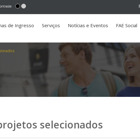
ontraste
mas de Ingresso
Serviços
Notícias e Eventos
FAE Social
cionados
projetos selecionados