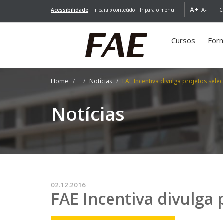
A+
A-
Acessibilidade
Ir para o conteúdo
Ir para o menu
C
Cursos
For
Home
Notícias
FAE Incentiva divulga projetos sele
Notícias
02.12.2016
FAE Incentiva divulga 