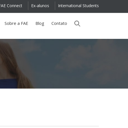
FAE Connect
Ex-alunos
International Students
Sobre a FAE
Blog
Contato