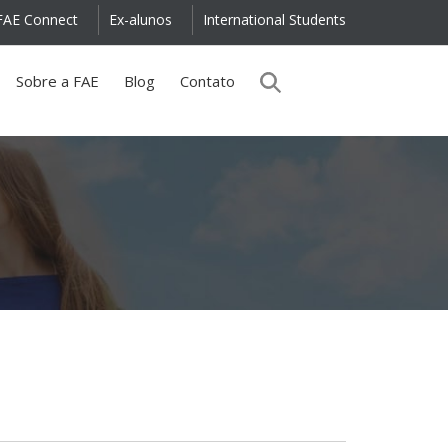
FAE Connect
Ex-alunos
International Students
Sobre a FAE
Blog
Contato