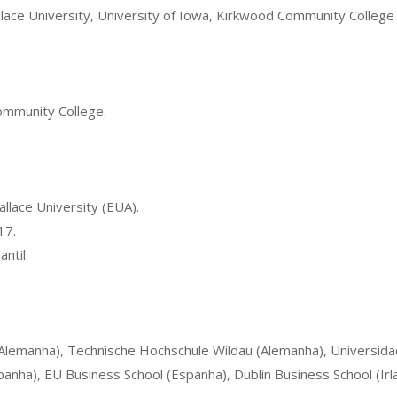
llace University, University of Iowa, Kirkwood Community College 
ommunity College.
allace University (EUA).
17.
ntil.
Alemanha), Technische Hochschule Wildau (Alemanha), Universidad
panha), EU Business School (Espanha), Dublin Business School (Irl