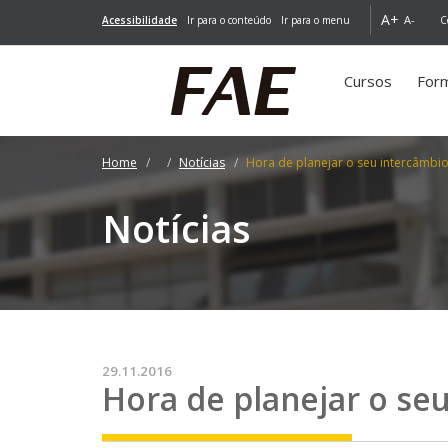
A+
A-
Acessibilidade
Ir para o conteúdo
Ir para o menu
C
Cursos
For
Home
Notícias
Hora de planejar o seu intercâmbio
Notícias
29.11.2016
Hora de planejar o se