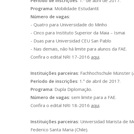
Período de inscrições
: 1.º de abril de 2017.
Programa
: Mobilidade Estudantil.
Número de vagas
:
- Quatro para Universidade do Minho
- Cinco para Instituto Superior da Maia – Ismai
- Duas para Universidad CEU San Pablo
- Nas demais, não há limite para alunos da FAE.
Confira o edital NRI 17-2016
aqui
.
Instituições parceiras
: Fachhochschule Münster (
Período de inscrições
: 1.º de abril de 2017.
Programa
: Dupla Diplomação.
Número de vagas
: sem limite para a FAE.
Confira o edital NRI 18-2016
aqui
.
Instituições parceiras
: Universidad Marista de M
Federico Santa Maria (Chile).