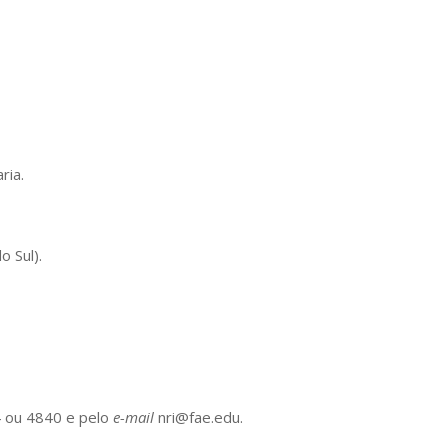
ria.
o Sul).
4 ou 4840 e pelo
e-mail
nri@fae.edu.