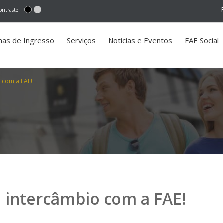
ontraste
mas de Ingresso
Serviços
Notícias e Eventos
FAE Social
 com a FAE!
u intercâmbio com a FAE!