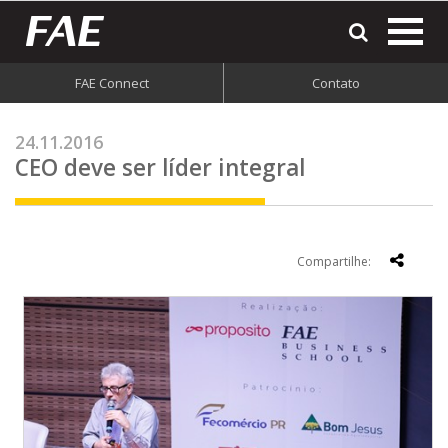
most
o
men
FAE Connect
Contato
do
site
24.11.2016
CEO deve ser líder integral
Compartilhe: