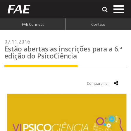
most
o
men
FAE Connect
Contato
do
site
07.11.2016
Estão abertas as inscrições para a 6.ª
edição do PsicoCiência
Compartilhe: