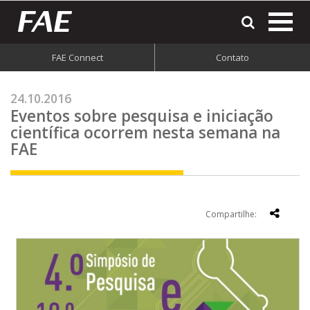
most
o
men
FAE Connect
Contato
do
site
24.10.2016
Eventos sobre pesquisa e iniciação
científica ocorrem nesta semana na
FAE
Compartilhe: