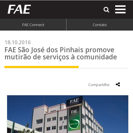
most
o
men
FAE Connect
Contato
do
site
18.10.2016
FAE São José dos Pinhais promove
mutirão de serviços à comunidade
Compartilhe: