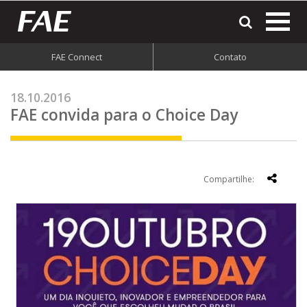
most
o
men
FAE Connect
Contato
do
site
18.10.2016
FAE convida para o Choice Day
Compartilhe: