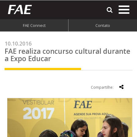
most
o
men
FAE Connect
Contato
do
site
10.10.2016
FAE realiza concurso cultural durante
a Expo Educar
Compartilhe: