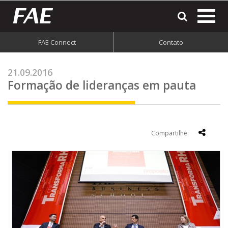
most
o
men
FAE Connect
Contato
do
site
21.09.2016
Formação de lideranças em pauta
Compartilhe: