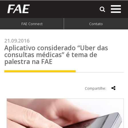
most
o
men
FAE Connect
Contato
do
site
21.09.2016
Aplicativo considerado “Uber das
consultas médicas” é tema de
palestra na FAE
Compartilhe: