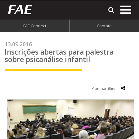
most
o
men
FAE Connect
Contato
do
site
13.09.2016
Inscrições abertas para palestra
sobre psicanálise infantil
Compartilhe: