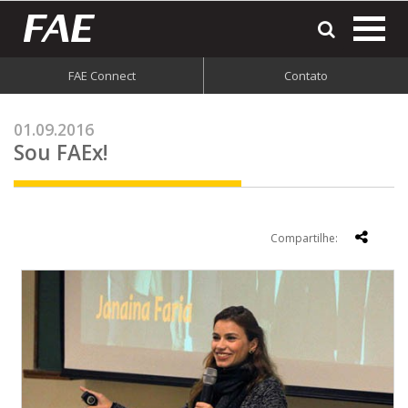
most
o
men
FAE Connect
Contato
do
site
01.09.2016
Sou FAEx!
Compartilhe: