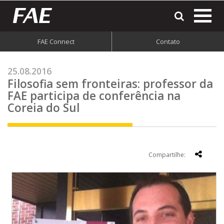
most
o
men
FAE Connect
Contato
do
site
25.08.2016
Filosofia sem fronteiras: professor da
FAE participa de conferência na
Coreia do Sul
Compartilhe: