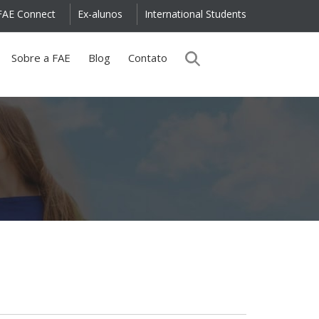
FAE Connect
Ex-alunos
International Students
Sobre a FAE
Blog
Contato