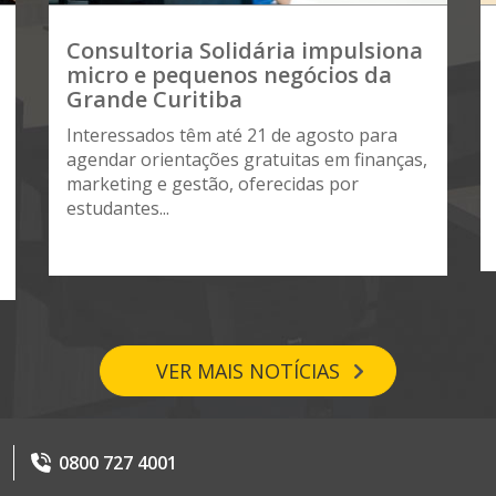
Consultoria Solidária impulsiona
micro e pequenos negócios da
Grande Curitiba
Interessados têm até 21 de agosto para
agendar orientações gratuitas em finanças,
marketing e gestão, oferecidas por
estudantes...
VER MAIS NOTÍCIAS
0800 727 4001