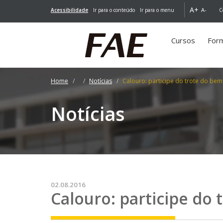
A+
A-
Acessibilidade
Ir para o conteúdo
Ir para o menu
C
Cursos
For
Home
Notícias
Calouro: participe do trote do bem
Notícias
02.08.2016
Calouro: participe do