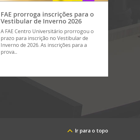
FAE prorroga inscrições para o
Vestibular de Inverno 2026
A FAE Centro Universitário prorrogou o
prazo para inscrição no Vestibular de
Inverno de 2026. As inscrições para a
prova...
Ir para o topo