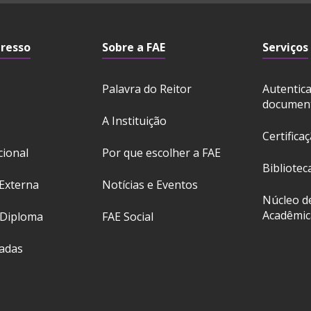
gresso
Sobre a FAE
Serviços
Palavra do Reitor
Autentic
documen
A Instituição
Certifica
cional
Por que escolher a FAE
Bibliotec
Externa
Notícias e Eventos
Núcleo d
Acadêmic
 Diploma
FAE Social
ladas