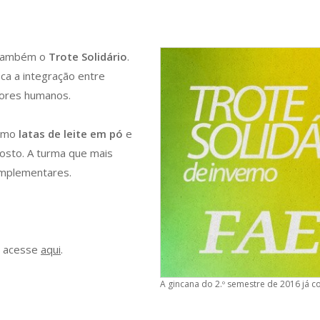
e também o
Trote Solidário
.
sca a integração entre
lores humanos.
como
latas de leite em pó
e
gosto. A turma que mais
omplementares.
, acesse
aqui
.
A gincana do 2.º semestre de 2016 já 