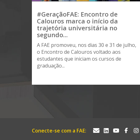
#GeraçãoFAE: Encontro de
Calouros marca o início da
trajetória universitária no
segundo...
A FAE promoveu, nos dias 30 e 31 de julho,
o Encontro de Calouros voltado aos
estudantes que iniciam os cursos de
graduação...
Conecte-se com a FAE: