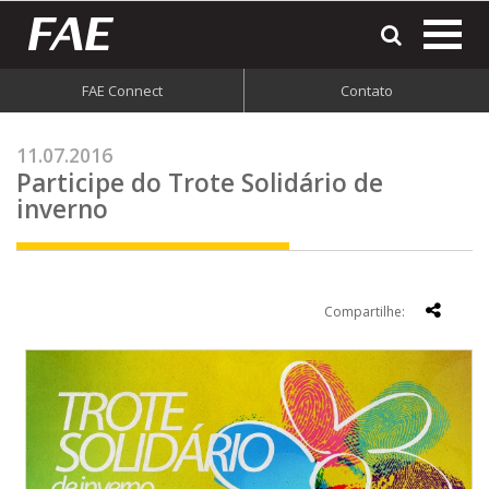
most
o
men
FAE Connect
Contato
do
site
11.07.2016
Participe do Trote Solidário de
inverno
Compartilhe: