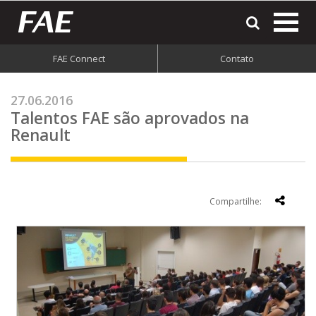
most
o
men
FAE Connect
Contato
do
site
27.06.2016
Talentos FAE são aprovados na
Renault
Compartilhe: