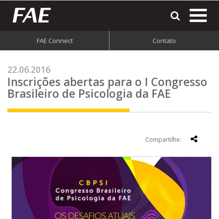
most
o
men
FAE Connect
Contato
do
site
22.06.2016
Inscrições abertas para o I Congresso
Brasileiro de Psicologia da FAE
Compartilhe: