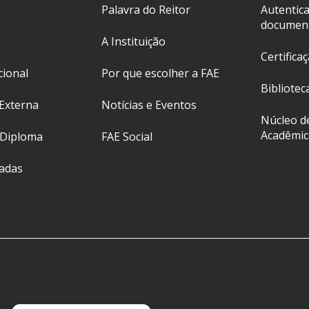
Palavra do Reitor
Autentic
documen
A Instituição
Certifica
cional
Por que escolher a FAE
Bibliotec
Externa
Notícias e Eventos
Núcleo d
Acadêmic
 Diploma
FAE Social
ladas