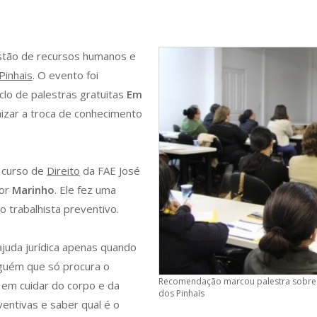
estão de recursos humanos e
Pinhais
. O evento foi
iclo de palestras gratuitas
Em
unizar a troca de conhecimento
o curso de
Direito
da FAE José
sor
Marinho
. Ele fez uma
o trabalhista preventivo.
juda jurídica apenas quando
lguém que só procura o
Recomendação marcou palestra sobre Di
 em cuidar do corpo e da
dos Pinhais
entivas e saber qual é o