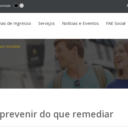
ontraste
mas de Ingresso
Serviços
Notícias e Eventos
FAE Social
que remediar
 prevenir do que remediar