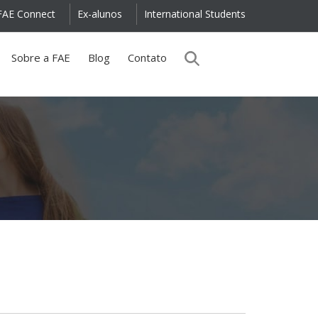
FAE Connect
Ex-alunos
International Students
Sobre a FAE
Blog
Contato