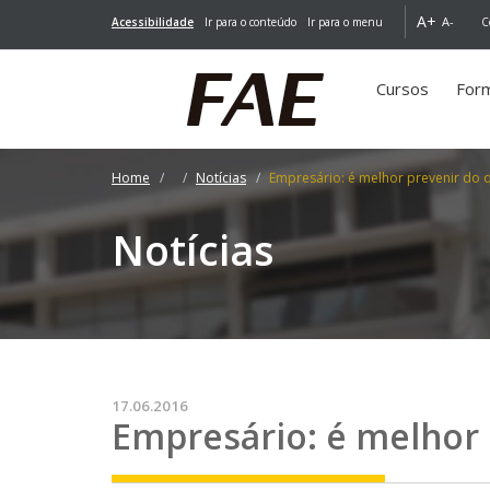
A+
A-
Acessibilidade
Ir para o conteúdo
Ir para o menu
C
Cursos
For
Home
Notícias
Empresário: é melhor prevenir do 
Notícias
17.06.2016
Empresário: é melhor