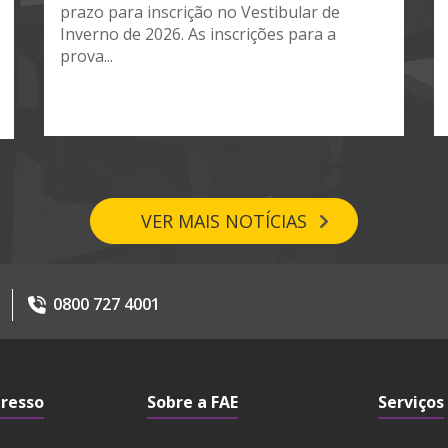
prazo para inscrição no Vestibular de
Inverno de 2026. As inscrições para a
prova...
VER MAIS NOTÍCIAS
0800 727 4001
gresso
Sobre a FAE
Serviços