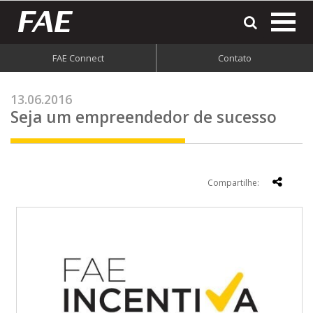
most
o
men
FAE Connect
Contato
do
site
13.06.2016
Seja um empreendedor de sucesso
Compartilhe: