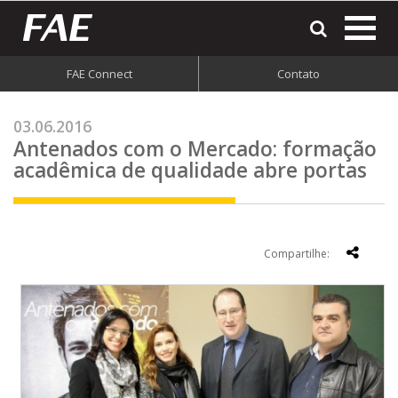
most
o
men
FAE Connect
Contato
do
site
03.06.2016
Antenados com o Mercado: formação
acadêmica de qualidade abre portas
Compartilhe: