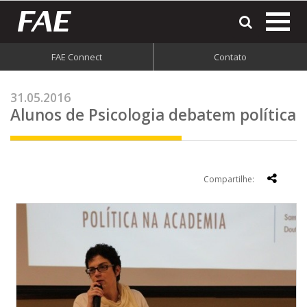
most
o
men
FAE Connect
Contato
do
site
31.05.2016
Alunos de Psicologia debatem política
Compartilhe: