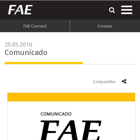
most
o
men
FAE Connect
Contato
do
site
25.05.2016
Comunicado
Compartilhe: