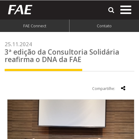
most
o
men
FAE Connect
Contato
do
site
25.11.2024
3ª edição da Consultoria Solidária
reafirma o DNA da FAE
Compartilhe: