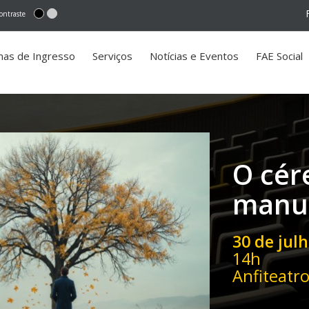
ontraste
mas de Ingresso
Serviços
Notícias e Eventos
FAE Social
O cér
manu
30 de jul
14h
Anfiteatr