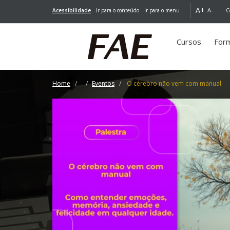
A+
A-
Acessibilidade
Ir para o conteúdo
Ir para o menu
C
Cursos
For
Home
Eventos
O cérebro não vem com manual