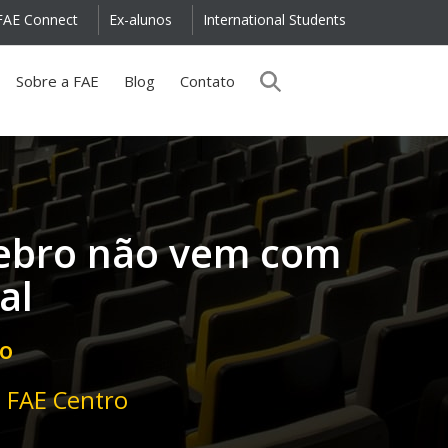
FAE Connect
Ex-alunos
International Students
Sobre a FAE
Blog
Contato
ebro não vem com
al
ho
o FAE Centro