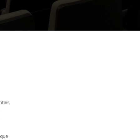
ntais
s
o
 que