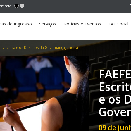
ontraste
mas de Ingresso
Serviços
Notícias e Eventos
FAE Social
Advocacia e os Desafios da Governança Jurídica
FAEFE
Escri
e os 
Gover
09 de jun