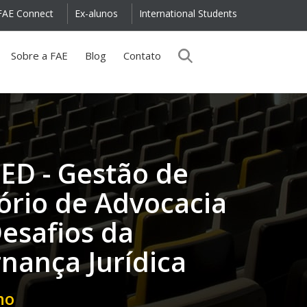
FAE Connect
Ex-alunos
International Students
Sobre a FAE
Blog
Contato
ED - Gestão de
tório de Advocacia
Desafios da
nança Jurídica
ho