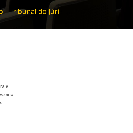
 - Tribunal do Júri
ra e
essário
ão