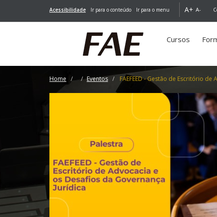
A+
A-
Acessibilidade
Ir para o conteúdo
Ir para o menu
C
Cursos
For
Home
Eventos
FAEFEED - Gestão de Escritório de 