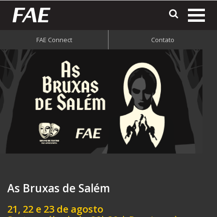
most
o
FAE Connect
Contato
men
do
site
As Bruxas de Salém
21, 22 e 23 de agosto