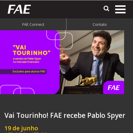
most
o
FAE Connect
Contato
men
do
site
Vai Tourinho! FAE recebe Pablo Spyer
19 de junho