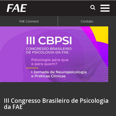
most
o
FAE Connect
Contato
men
do
site
III Congresso Brasileiro de Psicologia
da FAE