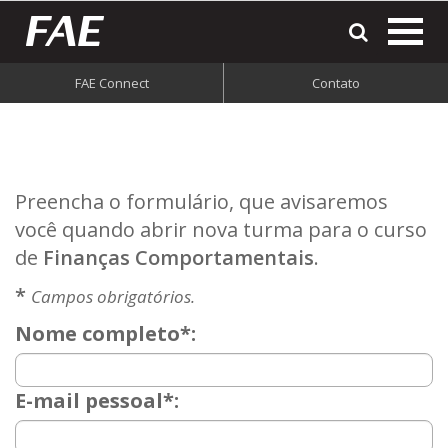
most
o
men
FAE Connect
Contato
do
site
Preencha o formulário, que avisaremos
você quando abrir nova turma para o curso
de
Finanças Comportamentais
.
*
Campos obrigatórios.
Nome completo*:
E-mail pessoal*: