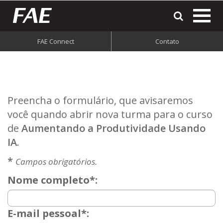
most
o
men
FAE Connect
Contato
do
site
Preencha o formulário, que avisaremos
você quando abrir nova turma para o curso
de
Aumentando a Produtividade Usando
IA
.
*
Campos obrigatórios.
Nome completo*:
E-mail pessoal*: