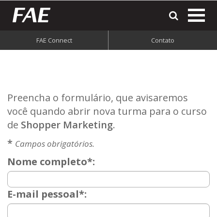
most
o
men
FAE Connect
Contato
do
site
Preencha o formulário, que avisaremos
você quando abrir nova turma para o curso
de
Shopper Marketing
.
*
Campos obrigatórios.
Nome completo*:
E-mail pessoal*: