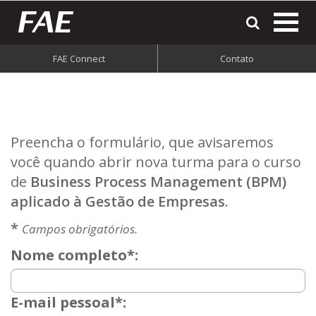
most
o
men
FAE Connect
Contato
do
site
Preencha o formulário, que avisaremos
você quando abrir nova turma para o curso
de
Business Process Management (BPM)
aplicado à Gestão de Empresas
.
*
Campos obrigatórios.
Nome completo*:
E-mail pessoal*: