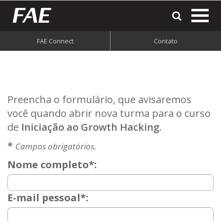
most
o
men
FAE Connect
Contato
do
site
Preencha o formulário, que avisaremos
você quando abrir nova turma para o curso
de
Iniciação ao Growth Hacking
.
*
Campos obrigatórios.
Nome completo*:
E-mail pessoal*: