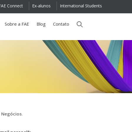
FAE Connect
Ex-alunos
International Students
Sobre a FAE
Blog
Contato
m Negócios
.