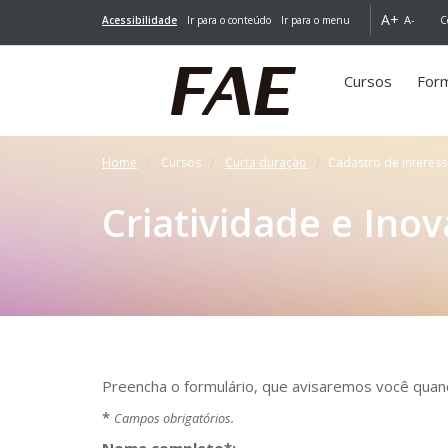
A+
A-
Acessibilidade
Ir para o conteúdo
Ir para o menu
C
Cursos
For
(você
está
aqui)
Home
Cursos
Curta duração
Cadastro de interess
Criatividade e Ino
Preencha o formulário, que avisaremos você quan
*
Campos obrigatórios.