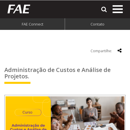
most
o
men
FAE Connect
Contato
do
site
Compartilhe:
Administração de Custos e Análise de
Projetos.