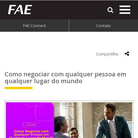
most
o
men
FAE Connect
Contato
do
site
Compartilhe:
Como negociar com qualquer pessoa em
qualquer lugar do mundo