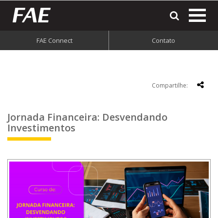
most
o
men
FAE Connect
Contato
do
site
Compartilhe:
Jornada Financeira: Desvendando
Investimentos